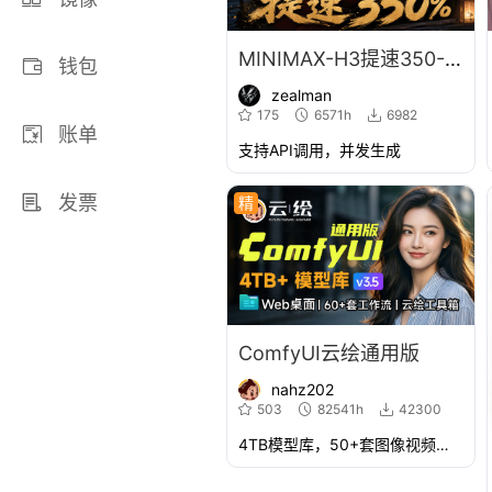
MINIMAX-H3提速350-light2v高画质
钱包
zealman
175
6571h
6982
账单
支持API调用，并发生成
发票
精
ComfyUI云绘通用版
nahz202
503
82541h
42300
4TB模型库，50+套图像视频生成工作流