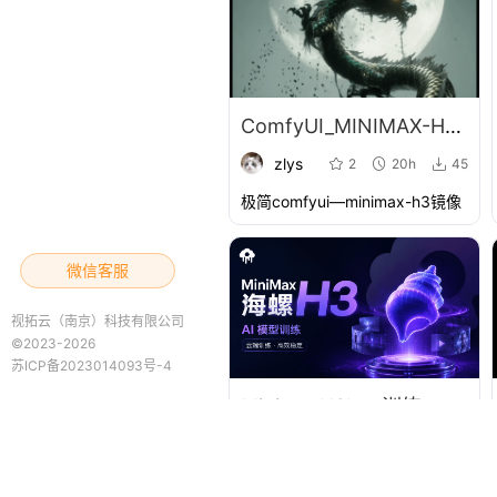
ComfyUI_MINIMAX-H3-AIGC张大叔
zlys
2
20h
45
极简comfyui—minimax-h3镜像
微信客服
视拓云（南京）科技有限公司
©2023-2026
苏ICP备2023014093号-4
MinimaxH3lora训练、ai-tookit汉化
信陵君
1
4h
6
MinimaxH3lora训练、ai-tookit汉化