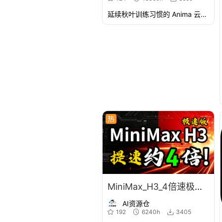
延续秋叶训练习惯的 Anima 云端 LoRA 训练器。新增 Fast 模式约 2 倍加速，支持标准 LoRA、全量微调、Flux 与 SDXL。
热
MiniMax_H3_4倍速极速版_全套Comfyui工作流
AI资源仓
192
6240h
3405