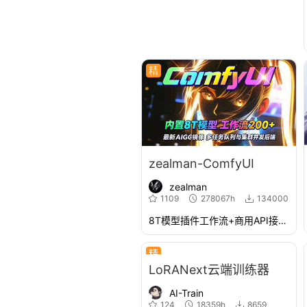
精
zealman-ComfyUI
zealman
1109
278067h
134000
8T模型插件工作流+商用API接口并发
精
LoRANext云端训练器
AI-Train
124
18359h
8659