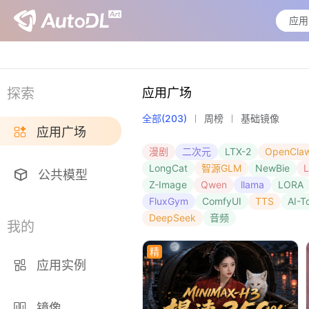
暂无
探索
应用广场
全部(203)
周榜
基础镜像
应用广场
漫剧
二次元
LTX-2
OpenCla
LongCat
智源GLM
NewBie
公共模型
Z-Image
Qwen
llama
LORA
FluxGym
ComfyUI
TTS
AI-To
DeepSeek
音频
我的
精
应用实例
镜像